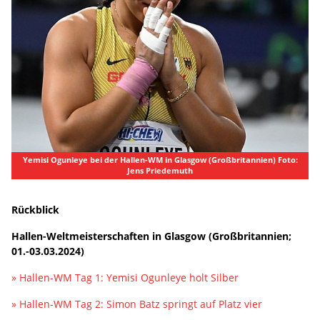
Yemisi Ogunleye bei der Hallen-WM in Glasgow (Großbritannien) Foto:
Jens Priedemuth
Rückblick
Hallen-Weltmeisterschaften in Glasgow (Großbritannien;
01.-03.03.2024)
» Hallen-WM Tag 1: Yemisi Ogunleye holt Silber
» Hallen-WM Tag 2: Simon Batz springt auf Platz vier