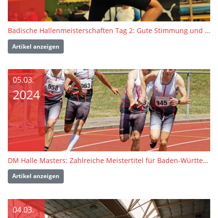
Badische Hallenmeisterschaften Tag 2: Gute Stimmung und hohe Motivation in der U16
Artikel anzeigen
05.03.
2024
DM Halle Masters: Zahlreiche Meistertitel für Baden-Württembergische Athlet:innen
Artikel anzeigen
04.03.