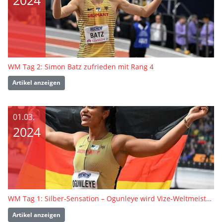
WM Tag 2: Simon Batz zufrieden mit Rang 4
Artikel anzeigen
01.03.
2024
WM Tag 1: Silber-Sensation – Ogunleye wird Vize-Weltmeisterin
Artikel anzeigen