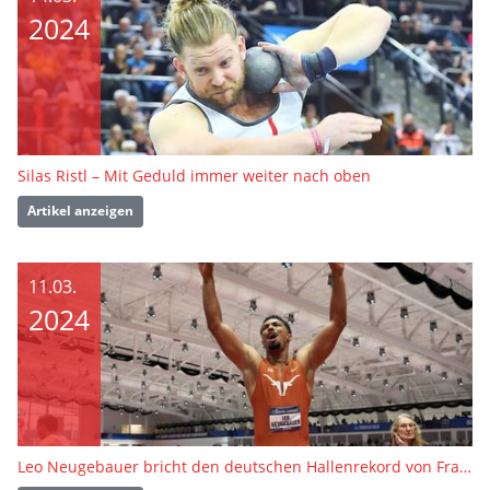
2024
Silas Ristl – Mit Geduld immer weiter nach oben
Artikel anzeigen
11.03.
2024
Leo Neugebauer bricht den deutschen Hallenrekord von Frank Busemann