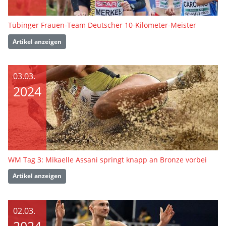
Tübinger Frauen-Team Deutscher 10-Kilometer-Meister
Artikel anzeigen
03.03.
2024
WM Tag 3: Mikaelle Assani springt knapp an Bronze vorbei
Artikel anzeigen
02.03.
2024