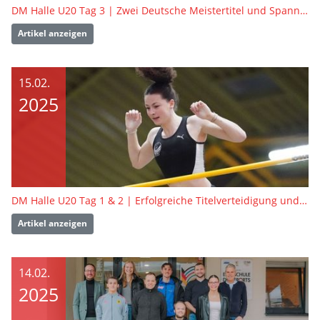
DM Halle U20 Tag 3 | Zwei Deutsche Meistertitel und Spannung auf der Rundbahn
Artikel anzeigen
15.02.
2025
DM Halle U20 Tag 1 & 2 | Erfolgreiche Titelverteidigung und jede Menge PBs
Artikel anzeigen
14.02.
2025