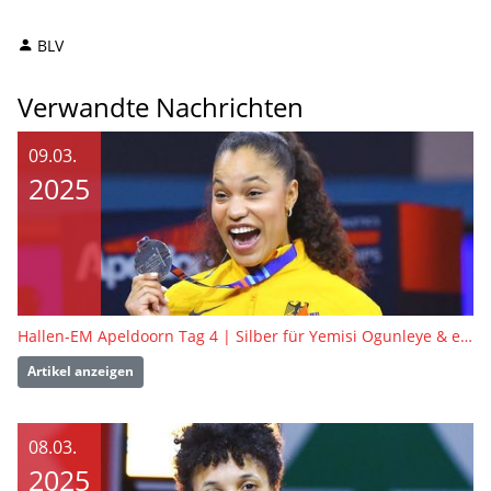
BLV
Verwandte Nachrichten
09.03.
2025
Hallen-EM Apeldoorn Tag 4 | Silber für Yemisi Ogunleye & ein gelungenes Debüt
Artikel anzeigen
08.03.
2025