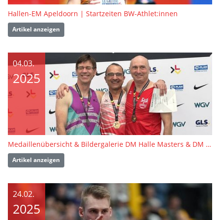
Hallen-EM Apeldoorn | Startzeiten BW-Athlet:innen
Artikel anzeigen
04.03.
2025
Medaillenübersicht & Bildergalerie DM Halle Masters & DM Winterwurf Masters
Artikel anzeigen
24.02.
2025