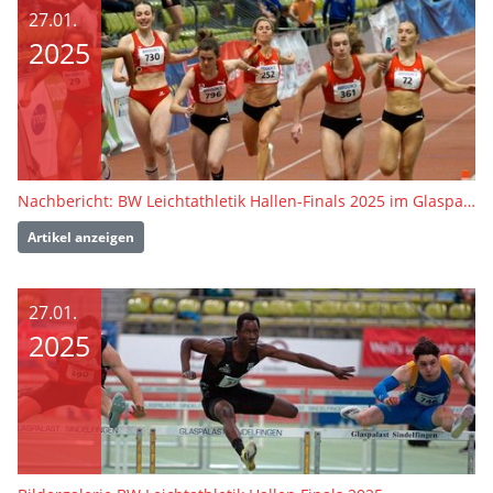
27.01.
2025
Nachbericht: BW Leichtathletik Hallen-Finals 2025 im Glaspalast Sindelfingen
Artikel anzeigen
27.01.
2025