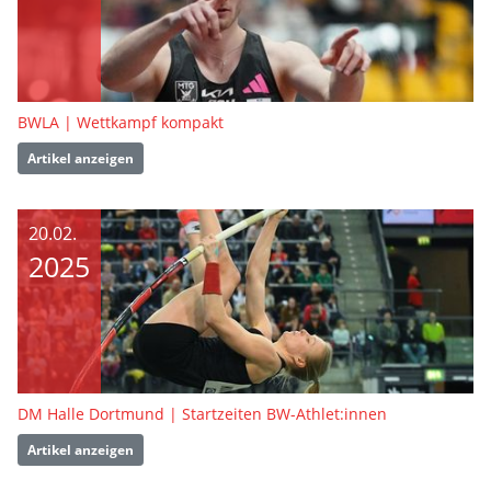
BWLA | Wettkampf kompakt
Artikel anzeigen
20.02.
2025
DM Halle Dortmund | Startzeiten BW-Athlet:innen
Artikel anzeigen