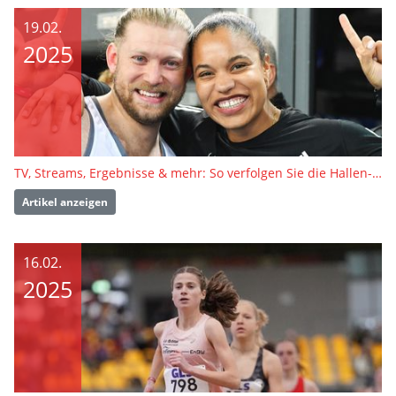
19.02.
2025
TV, Streams, Ergebnisse & mehr: So verfolgen Sie die Hallen-DM in Dortmund live
Artikel anzeigen
16.02.
2025