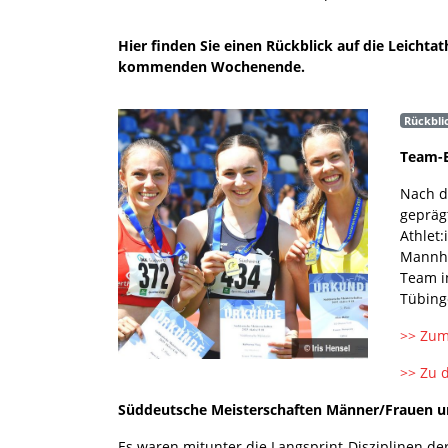
Hier finden Sie einen Rückblick auf die Leicht
kommenden Wochenende.
Rückbli
Team-E
Nach d
gepräg
Athlet
Mannhe
Team i
Tübing
>> Zum
>> Zu 
Süddeutsche Meisterschaften Männer/Frauen und
Es waren mitunter die Langsprint-Disziplinen d