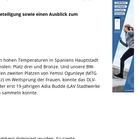
Beteiligung sowie einen Ausblick zum
n hohen Temperaturen in Spaniens Hauptstadt
olen: Platz drei und Bronze. Und unsere BW-
en zweiten Plätzen von Yemisi Ogunleye (MTG
) im Weitsprung der Frauen, konnte das DLV-
der erst 19-jährigen Adia Budde (LAV Stadtwerke
am sammeln konnte.
temberg dominiert wurden. So siegte