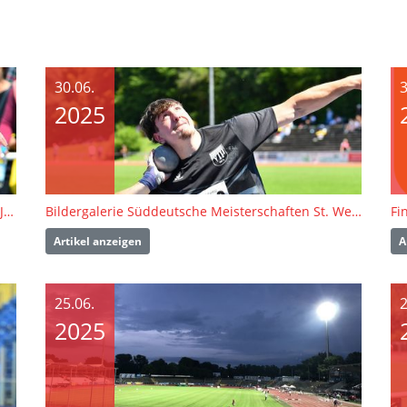
30.06.
3
2025
U16-/U23-DM in Ulm: Zwischen Talentschau und Jagd auf die U23-EM-Tickets
Bildergalerie Süddeutsche Meisterschaften St. Wendel
Artikel anzeigen
A
25.06.
2
2025