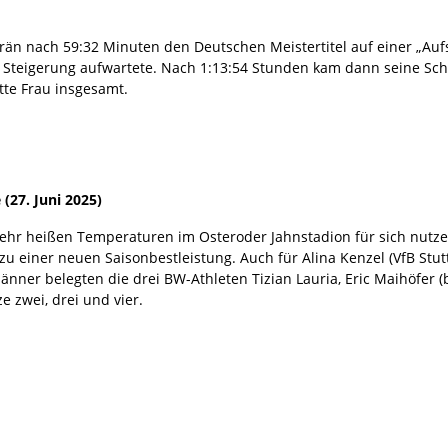
rän nach 59:32 Minuten den Deutschen Meistertitel auf einer „Aufs
Steigerung aufwartete. Nach 1:13:54 Stunden kam dann seine Schw
itte Frau insgesamt.
(27. Juni 2025)
s sehr heißen Temperaturen im Osteroder Jahnstadion für sich nu
zu einer neuen Saisonbestleistung. Auch für Alina Kenzel (VfB Stu
nner belegten die drei BW-Athleten Tizian Lauria, Eric Maihöfer (
e zwei, drei und vier.