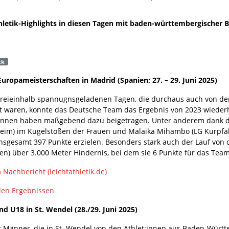
athletik-Highlights in diesen Tagen mit baden-württembergischer 
ck
uropameisterschaften in Madrid (Spanien; 27. – 29. Juni 2025)
reieinhalb spannugnsgeladenen Tagen, die durchaus auch von de
t waren, konnte das Deutsche Team das Ergebnis von 2023 wiederh
:innen haben maßgebend dazu beigetragen. Unter anderem dank d
im) im Kugelstoßen der Frauen und Malaika Mihambo (LG Kurpfalz
nsgesamt 397 Punkte erzielen. Besonders stark auch der Lauf von 
en) über 3.000 Meter Hindernis, bei dem sie 6 Punkte für das Te
 Nachbericht (leichtathletik.de)
den Ergebnissen
 U18 in St. Wendel (28./29. Juni 2025)
er Männer, die in St. Wendel von den Athlet:innen aus Baden-Würt