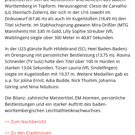
Württemberg in Topform. Herausragend: Clesio de Carvalho
(LG Steinlach-Zollern), der sich in der U16 sowohl im
Diskuswurf (67,46 m) als auch im Kugelstoßen (18,49 m) den
Titel sicherte. Im Stabhochsprung gewann Mira Drißler (MTG
Mannheim) mit 3,85 m Gold, Lilly Sophie Streuber (VfL
Waiblingen) siegte über 300 Meter in 40,87 Sekunden.
In der U23 glänzte Ruth Hildebrand (SCL Heel Baden-Baden)
im Dreisprung mit persönlicher Bestleistung (13,75 m). Rosina
Schneider (TV Sulz) holte den Titel über 100 m Hürden in
starken 13,04 Sekunden, Tizian Lauria (VfL Sindelfingen)
siegte im Kugelstoßen mit 19,37 m. Weitere Medaillen gab es
u.a. für Jolina Ernst, Adia Budde, Nick Thumm, Johanna
Göring und Nina Ndubuisi.
Die Bilanz: zahlreiche Meistertitel, EM-Normen, persönliche
Bestleistungen und ein starker Auftritt des baden-
württembergischen Leichtathletiknachwuchses.
>> Zum Nachbericht
>> Zu den Ergebnissen