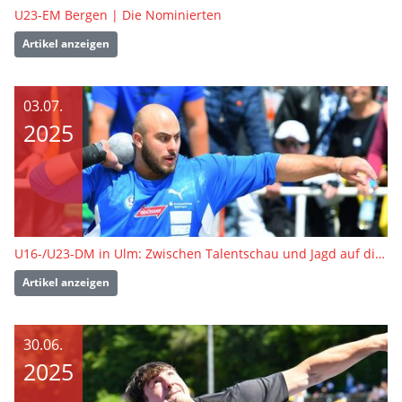
U23-EM Bergen | Die Nominierten
Artikel anzeigen
03.07.
2025
U16-/U23-DM in Ulm: Zwischen Talentschau und Jagd auf die U23-EM-Tickets
Artikel anzeigen
30.06.
2025