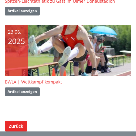
Spitzen-Leichtathletik zu Gast im Ulmer Donaustadion
Artikel anzeigen
23.06.
2025
BWLA | Wettkampf kompakt
Artikel anzeigen
Zurück