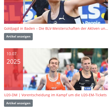
Goldjagd in Baden – Die BLV-Meisterschaften der Aktiven und U16
Artikel anzeigen
10.07.
2025
U20-DM | Vorentscheidung im Kampf um die U20-EM-Tickets
Artikel anzeigen