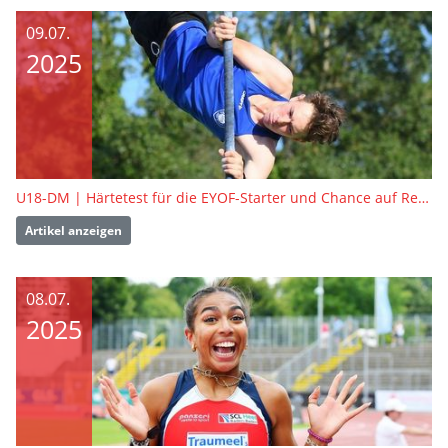
09.07.
2025
U18-DM | Härtetest für die EYOF-Starter und Chance auf Revanche
Artikel anzeigen
08.07.
2025