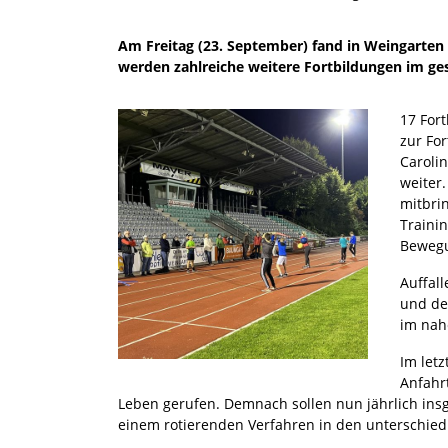
Am Freitag (23. September) fand in Weingarten
werden zahlreiche weitere Fortbildungen im ge
17 For
zur Fo
Caroli
weiter
mitbri
Traini
Beweg
Auffal
und de
im nah
Im let
Anfahr
Leben gerufen. Demnach sollen nun jährlich ins
einem rotierenden Verfahren in den unterschie