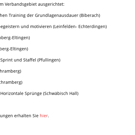
im Verbandsgebiet ausgerichtet:
schen Training der Grundlagenausdauer (Biberach)
begeistern und motivieren (Leinfelden- Echterdingen)
nberg-Eltingen)
nberg-Eltingen)
rint und Staffel (Pfullingen)
Schramberg)
Schramberg)
Horizontale Sprünge (Schwäbisch Hall)
dungen erhalten Sie
hier
.