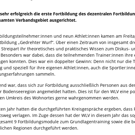
 sehr erfolgreich die erste Fortbildung des dezentralen Fortbi
samten Verbandsgebiet ausgerichtet.
tbildungsteilnehmer:innen und neun Athlet:innen kamen am Freit
rtbildung „Gedrehter Wurf“. Über einen Zeitraum von insgesamt d
n Streipart ihr theoretisches und praktisches Wissen zum Diskus
. Besonders war dabei, dass die teilnehmenden Trainer:innen ihre
ngen konnten. Dies war ein doppelter Gewinn: Denn nicht nur die 
ng und speziell für ihre eigenen Athlet:innen, auch die Sportler:
ungserfahrungen sammeln.
lend war, dass sich zur Fortbildung ausschließlich Personen aus d
r Bodenseeregion angemeldet hatten. Dies ist für den WLV eine pos
en Umkreis des Wohnortes gerne wahrgenommen werden.
zten Jahr hatten die durchgeführten Kreisgespräche ergeben, dass 
tsweg verlagen. Im Zuge dessen hat der WLV in diesem Jahr das so
gesamt 9 Fortbildungsmodule zum Grundlagentraining sowie die bei
dlichen Regionen durchgeführt werden.