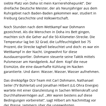
siebte Platz von Doha ist mein Karrierehöhepunkt“. Der
dreifache Deutsche Meister, der als Neunjähriger aus dem
Ruhrgebiet nach Baden-Baden gekommen war, studiert in
Freiburg Geschichte und Volkswirtschaft.
Noch Stunden nach dem Wettkampf war Dohmann
gezeichnet. Als die Menschen in Doha ins Bett gingen,
machten sich die Geher auf die 50-Kilometer-Strecke. Die
Temperatur lag bei 32 Grad, die Luftfeuchtigkeit bei 75
Prozent, die Strecke taghell beleuchtet und doch: es war ein
Wettkampf in der Nacht. Ungewohnt für diese
Ausdauersportler. Dohmann steuerte seine Taktik mittels
Pulsmesser am Handgelenk. Auf dem Kopf die neue
Eismütze, die eine dauerhafte Kühlung im Nacken
garantierte. Und dann: Wasser, Wasser, Wasser aufnehmen.
Das dreiköpfige DLV-Team mit Carl Dohmann, Nathanael
Seiler (TV Bühlertal) und Jonathan Hilbert (LG Ohra Energie)
wartete mit einer Glanzleistung in Sachen Willenskraft und
Durchhaltevermögen auf. „Wir waren bestens auf diese
Bedingungen vorbereitet“, sagt Hilbert am Nachmittag vor
der Presse. Jammern über die ungewohnten