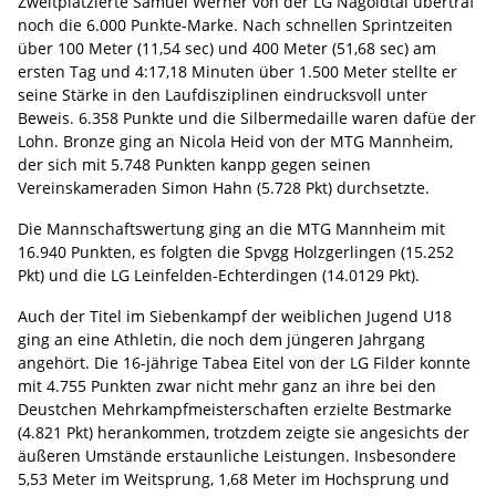
Zweitplatzierte Samuel Werner von der LG Nagoldtal übertraf
noch die 6.000 Punkte-Marke. Nach schnellen Sprintzeiten
über 100 Meter (11,54 sec) und 400 Meter (51,68 sec) am
ersten Tag und 4:17,18 Minuten über 1.500 Meter stellte er
seine Stärke in den Laufdisziplinen eindrucksvoll unter
Beweis. 6.358 Punkte und die Silbermedaille waren dafüe der
Lohn. Bronze ging an Nicola Heid von der MTG Mannheim,
der sich mit 5.748 Punkten kanpp gegen seinen
Vereinskameraden Simon Hahn (5.728 Pkt) durchsetzte.
Die Mannschaftswertung ging an die MTG Mannheim mit
16.940 Punkten, es folgten die Spvgg Holzgerlingen (15.252
Pkt) und die LG Leinfelden-Echterdingen (14.0129 Pkt).
Auch der Titel im Siebenkampf der weiblichen Jugend U18
ging an eine Athletin, die noch dem jüngeren Jahrgang
angehört. Die 16-jährige Tabea Eitel von der LG Filder konnte
mit 4.755 Punkten zwar nicht mehr ganz an ihre bei den
Deustchen Mehrkampfmeisterschaften erzielte Bestmarke
(4.821 Pkt) herankommen, trotzdem zeigte sie angesichts der
äußeren Umstände erstaunliche Leistungen. Insbesondere
5,53 Meter im Weitsprung, 1,68 Meter im Hochsprung und