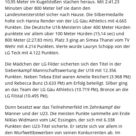
10,95 Meter im Kugelstoßen stachen heraus. Mit 2:41,23
Minuten über 800 Meter lief sie dann den
Landesmeisterstitel sicher nach Hause. Die Silbermedaille
holte sich Hanna Render von der LG Gäu Athletics mit 4.665
Punkten. Die Deutsche U18-Meisterin über 400 Meter Hürden
punktete vor allem über 100 Meter Hürden (15,14 sec) und
800 Meter (2:27,83 min). Platz 3 ging an Simea Thanei vom TV
Wehr mit 4.214 Punkten, Vierte wurde Lauryn Schopp von der
LG Teck mit 4.122 Punkten.
Die Mädchen der LG Filder sicherten sich den Titel in der
Siebenkampf-Mannschaftswertung der U18 mit 12.356
Punkten. Neben Tebea Eitel waren Amelie Reichert (3.968 Pkt)
und Rebecca Bunz (3.633 Pkt) am Erfolg beteiligt. Silber ging
an das Team der LG Gäu Athletics (10.719 Pkt), Bronze an die
LG Filstal (10.495 Pkt).
Dünn besetzt war das Teilnehmerfeld im Zehnkampf der
Männer und der U23. Die meisten Punkte sammelte am Ende
Niklas Widmann vom LAC Essingen, der sich mit 6.338
Punkten den U23-Titel sicherte. Er setzte sich vor allem in
den Wurfwettbewerben von seinen Konkurrenten ab. Im