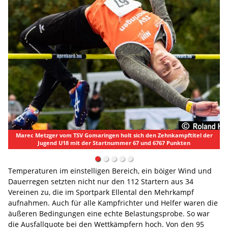
omaringen holt sich den Zehnkampftitel der
der Startnummer 67 und 6767 Punkten
Leona Grimm (LG Staufen; Nr.
Temperaturen im einstelligen Bereich, ein böiger Wind und
Dauerregen setzten nicht nur den 112 Startern aus 34
Vereinen zu, die im Sportpark Ellental den Mehrkampf
aufnahmen. Auch für alle Kampfrichter und Helfer waren die
äußeren Bedingungen eine echte Belastungsprobe. So war
die Ausfallquote bei den Wettkämpfern hoch. Von den 95