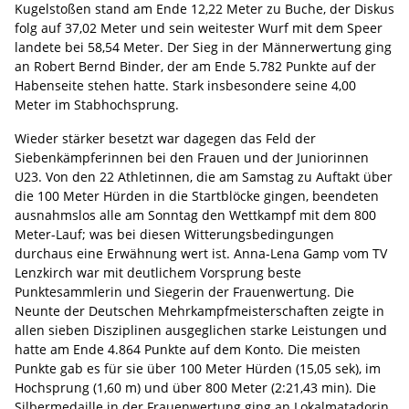
Kugelstoßen stand am Ende 12,22 Meter zu Buche, der Diskus
folg auf 37,02 Meter und sein weitester Wurf mit dem Speer
landete bei 58,54 Meter. Der Sieg in der Männerwertung ging
an Robert Bernd Binder, der am Ende 5.782 Punkte auf der
Habenseite stehen hatte. Stark insbesondere seine 4,00
Meter im Stabhochsprung.
Wieder stärker besetzt war dagegen das Feld der
Siebenkämpferinnen bei den Frauen und der Juniorinnen
U23. Von den 22 Athletinnen, die am Samstag zu Auftakt über
die 100 Meter Hürden in die Startblöcke gingen, beendeten
ausnahmslos alle am Sonntag den Wettkampf mit dem 800
Meter-Lauf; was bei diesen Witterungsbedingungen
durchaus eine Erwähnung wert ist. Anna-Lena Gamp vom TV
Lenzkirch war mit deutlichem Vorsprung beste
Punktesammlerin und Siegerin der Frauenwertung. Die
Neunte der Deutschen Mehrkampfmeisterschaften zeigte in
allen sieben Disziplinen ausgeglichen starke Leistungen und
hatte am Ende 4.864 Punkte auf dem Konto. Die meisten
Punkte gab es für sie über 100 Meter Hürden (15,05 sek), im
Hochsprung (1,60 m) und über 800 Meter (2:21,43 min). Die
Silbermedaille in der Frauenwertung ging an Lokalmatadorin