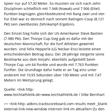
Speer nur auf 57,30 Meter. So mussten sie sich nach zehn
Disziplinen schließlich mit 7.948 (Nowak) und 7.906 (Eitel)
Punkten begnügen, gleichbedeutend mit Rang zwei und vier.
Für Eitel war es dennoch nach seinem Ratingen-Coup (8.121
Pkt) sein zweitbestes Zehnkampf-Ergebnis.
Den Einzel-Sieg holte sich der US-Amerikaner Steve Bastien
(7.980 Pkt). Den Thorpe Cup-Sieg gab es dafür mit der
deutschen Mannschaft, für die fünf Athleten gewertet
wurden. Und Felix Hepperle (LG Neckar-Enz) leistete einen
entscheidenden Beitrag dazu: Der 28-Jährige steigerte seine
Bestmarke aus dem Vorjahr, ebenfalls aufgestellt beim
Thorpe Cup, um 64 Punkte und wurde mit 7.763 Punkten
Fünfter. Die Grundlage dafür hatte er an Tag eins unter
anderem mit 10,93 Sekunden über 100 Meter und mit 7,47
Metern im Weitsprung gelegt.
Quelle: <link http:
www.leichtathletik.de>www.leichtathletik.de / Silke Bernhart
>> <link http: adkins.trackscoreboard.com results meet _blank
external-link-new-window internen link im aktuellen>Zu den