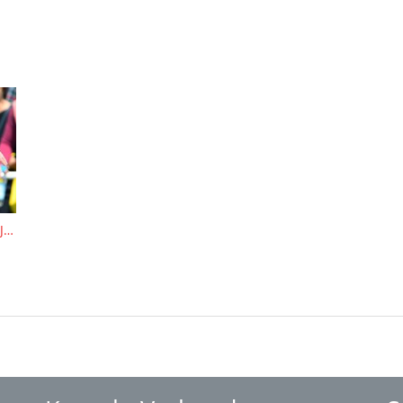
U16-/U23-DM in Ulm: Zwischen Talentschau und Jagd auf die U23-EM-Tickets