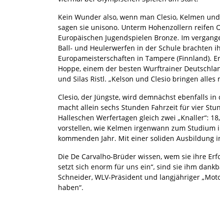
Kein Wunder also, wenn man Clesio, Kelmen und 
sagen sie unisono. Unterm Hohenzollern reifen 
Europäischen Jugendspielen Bronze. Im vergange
Ball- und Heulerwerfen in der Schule brachten ihn
Europameisterschaften in Tampere (Finnland). Er b
Hoppe, einem der besten Wurftrainer Deutschlan
und Silas Ristl. „Kelson und Clesio bringen alle
Clesio, der Jüngste, wird demnächst ebenfalls in
macht allein sechs Stunden Fahrzeit für vier St
Halleschen Werfertagen gleich zwei „Knaller“: 1
vorstellen, wie Kelmen irgenwann zum Studium in
kommenden Jahr. Mit einer soliden Ausbildung in 
Die De Carvalho-Brüder wissen, wem sie ihre Erf
setzt sich enorm für uns ein“, sind sie ihm dank
Schneider, WLV-Präsident und langjähriger „Moto
haben“.