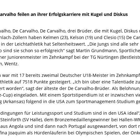
rvalho feilen an ihrer Erfolgskarriere mit Kugel und Diskus
alho, De Carvalho, De Carvalho, drei Brüder, die mit Kugel, Diskus 
nlach-Zollern haben Kelmen (23), Kelson (19) und Clesio (15) De Ca
in der Leichtathletik hat Seltenheitswert. „Die Jungs sind alle sehr
 sind sie schon so erfolgreich“ sagt Martin Grundmann, Sportlicher
her Juniorenmeister im Zehnkampf bei der TG Nürtingen (Bestleistu
en, Wentz.
 war mit 17 bereits zweimal Deutscher U18-Meister im Zehnkampf u
thletik auf 7518 Punkte gesteigert. „Ich bin über eine Talentiade
ert worden“, sagt der älteste der De Carvalho-Brüder. Als Beloh
e-Cup) eingeladen. Mit einem Sportstipendium ist er inzwischen vi
g (Arkansas) folgend in die USA zum Sportmanagement-Studium g
edingungen für Leistungssport und Studium sind in den USA ideal
l Steinforth (SV Halle), dem Bronzemedaillengewinner bei Hallen-
en aus Angola und sind dann nach Portugal ausgewandert, von dor
Delfina Joaquim als Hürdenläuferin bei Olympischen Spielen, der Onk