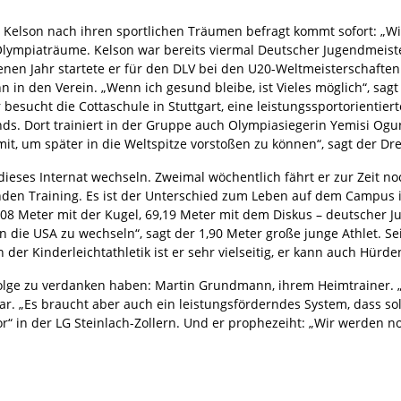
Kelson nach ihren sportlichen Träumen befragt kommt sofort: „Wi
Olympiaträume. Kelson war bereits viermal Deutscher Jugendmeist
nen Jahr startete er für den DLV bei den U20-Weltmeisterschaften
 in den Verein. „Wenn ich gesund bleibe, ist Vieles möglich“, sagt 
esucht die Cottaschule in Stuttgart, eine leistungssportorientierte
ds. Dort trainiert in der Gruppe auch Olympiasiegerin Yemisi Ogu
s mit, um später in die Weltspitze vorstoßen zu können“, sagt der 
 dieses Internat wechseln. Zweimal wöchentlich fährt er zur Zeit 
unden Training. Es ist der Unterschied zum Leben auf dem Campus i
8,08 Meter mit der Kugel, 69,19 Meter mit dem Diskus – deutscher 
 die USA zu wechseln“, sagt der 1,90 Meter große junge Athlet. Sei
der Kinderleichtathletik ist er sehr vielseitig, er kann auch Hürde
olge zu verdanken haben: Martin Grundmann, ihrem Heimtrainer. „Er
bar. „Es braucht aber auch ein leistungsförderndes System, dass sol
r“ in der LG Steinlach-Zollern. Und er prophezeiht: „Wir werden 