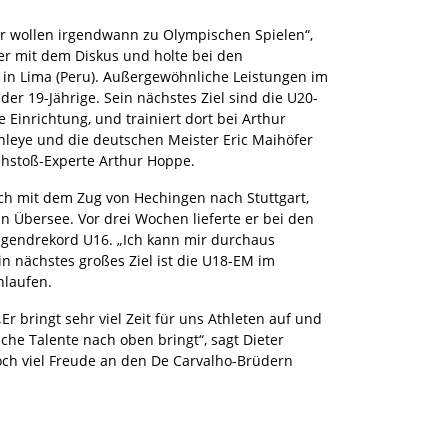
r wollen irgendwann zu Olympischen Spielen“,
er mit dem Diskus und holte bei den
 in Lima (Peru). Außergewöhnliche Leistungen im
der 19-Jährige. Sein nächstes Ziel sind die U20-
 Einrichtung, und trainiert dort bei Arthur
nleye und die deutschen Meister Eric Maihöfer
Drehstoß-Experte Arthur Hoppe.
noch mit dem Zug von Hechingen nach Stuttgart,
n Übersee. Vor drei Wochen lieferte er bei den
Jugendrekord U16. „Ich kann mir durchaus
n nächstes großes Ziel ist die U18-EM im
nlaufen.
 bringt sehr viel Zeit für uns Athleten auf und
che Talente nach oben bringt“, sagt Dieter
noch viel Freude an den De Carvalho-Brüdern