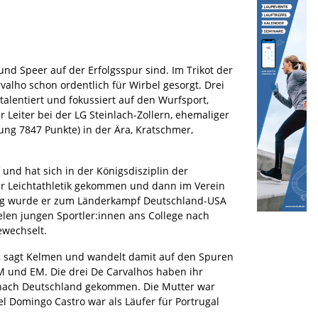
und Speer auf der Erfolgsspur sind. Im Trikot der
rvalho schon ordentlich für Wirbel gesorgt. Drei
 talentiert und fokussiert auf den Wurfsport,
 Leiter bei der LG Steinlach-Zollern, ehemaliger
ng 7847 Punkte) in der Ära, Kratschmer,
nd hat sich in der Königsdisziplin der
 zur Leichtathletik gekommen und dann im Verein
nung wurde er zum Länderkampf Deutschland-USA
elen jungen Sportler:innen ans College nach
ewechselt.
“, sagt Kelmen und wandelt damit auf den Spuren
WM und EM. Die drei De Carvalhos haben ihr
t nach Deutschland gekommen. Die Mutter war
el Domingo Castro war als Läufer für Portrugal