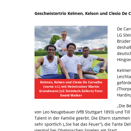
Geschwistertrio Kelmen, Kelson und Clesio De Ca
De Carv
LG Stei
Brüder 
deshalb
deutsc
Hings
Kelmen
Leichta
geförd
Kelmen, Kelsen und Clesio De Carvalho
(vorne v.l.) mit Heimtrainer Martin
(Thorp
Grundmann (LG Steinlach-Zollern) Foto:
Hardin
Ewald Walker
„Die B
von Leo Neugebauer (VfB Stuttgart 1893) und Til
Talent in der Familie geerbt. Die Eltern stamm
sehr sportlich („Sie hat das Feuer“), die Tante 
viermal bei Olympischen Spielen am Start.